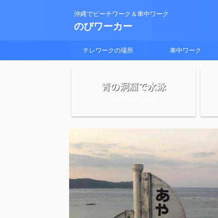
沖縄でビーチワーク＆車中ワーク
のびワーカー
テレワークの場所
車中ワーク
青の洞窟で水泳
個人で行く方法