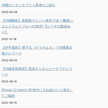
沖縄のリネンサプライ業者のご紹介
2025-04-09
【沖縄離島】粟国島ヤヒジャ海岸で泳ぐ!離島に
はエメラルドブルーの海岸?【ビーチの動画あ
り】
2022-12-18
【伊平屋島】潮下浜（すうがはま）で沖縄最北
端テレワーク
2022-09-02
【沖縄本島南部】西原きらきらビーチでテレワ
ーク
2022-08-15
iPhone 12 miniを1年海中に入れ続けたら浸水し
てご臨終
2022-06-15