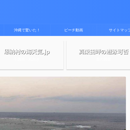
沖縄で驚いた！
ビーチ動画
サイトマッ
恩納村の海天気.jp
真栄田岬の遊泳可否
干満潮・風向き
青の洞窟