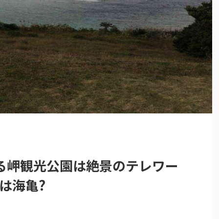
る岬観光公園は絶景のテレワー
は海亀?