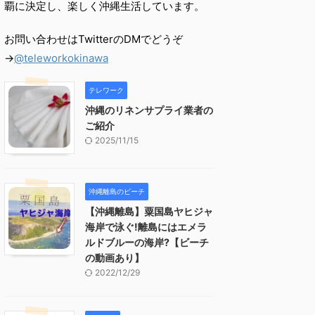
覇に決定し、楽しく沖縄生活しています。
お問い合わせはTwitterのDMでどうぞ
→
@teleworkokinawa
テレワーク
沖縄のリネンサプライ業者の
ご紹介
2025/11/15
沖縄離島のビーチ
【沖縄離島】粟国島ヤヒジャ
海岸で泳ぐ!離島にはエメラ
ルドブルーの海岸?【ビーチ
の動画あり】
2022/12/29