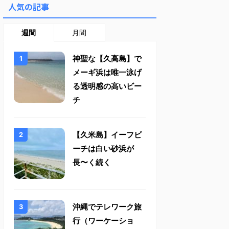
人気の記事
週間
月間
神聖な【久高島】で
メーギ浜は唯一泳げ
る透明感の高いビー
チ
【久米島】イーフビ
ーチは白い砂浜が
長〜く続く
沖縄でテレワーク旅
行（ワーケーショ