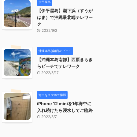
伊平屋島
【伊平屋島】潮下浜（すうが
はま）で沖縄最北端テレワー
ク
2022/9/2
沖縄本島(南部)のビーチ
【沖縄本島南部】西原きらき
らビーチでテレワーク
2022/8/17
海中をスマホで撮影
iPhone 12 miniを1年海中に
入れ続けたら浸水してご臨終
2022/8/7