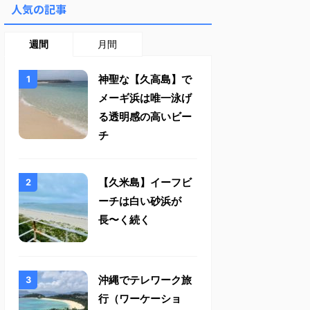
人気の記事
週間
月間
神聖な【久高島】で
メーギ浜は唯一泳げ
る透明感の高いビー
チ
【久米島】イーフビ
ーチは白い砂浜が
長〜く続く
沖縄でテレワーク旅
行（ワーケーショ