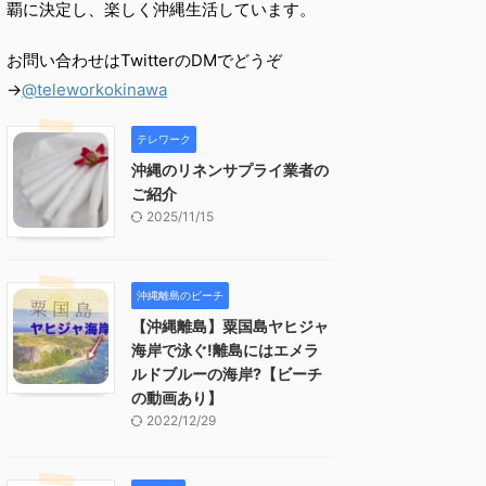
覇に決定し、楽しく沖縄生活しています。
お問い合わせはTwitterのDMでどうぞ
→
@teleworkokinawa
テレワーク
沖縄のリネンサプライ業者の
ご紹介
2025/11/15
沖縄離島のビーチ
【沖縄離島】粟国島ヤヒジャ
海岸で泳ぐ!離島にはエメラ
ルドブルーの海岸?【ビーチ
の動画あり】
2022/12/29