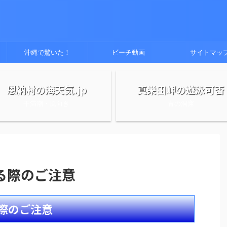
沖縄で驚いた！
ビーチ動画
サイトマッ
恩納村の海天気.jp
真栄田岬の遊泳可否
干満潮・風向き
青の洞窟
る際のご注意
際のご注意