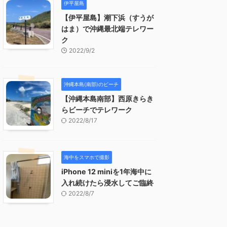
伊平屋島
【伊平屋島】潮下浜（すうが
はま）で沖縄最北端テレワー
ク
2022/9/2
沖縄本島(南部)のビーチ
【沖縄本島南部】西原きらき
らビーチでテレワーク
2022/8/17
海中をスマホで撮影
iPhone 12 miniを1年海中に
入れ続けたら浸水してご臨終
2022/8/7