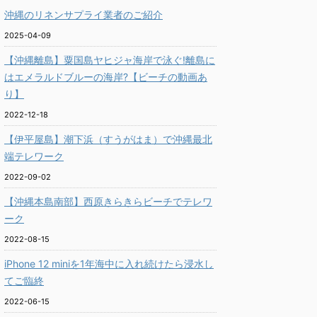
沖縄のリネンサプライ業者のご紹介
2025-04-09
【沖縄離島】粟国島ヤヒジャ海岸で泳ぐ!離島に
はエメラルドブルーの海岸?【ビーチの動画あ
り】
2022-12-18
【伊平屋島】潮下浜（すうがはま）で沖縄最北
端テレワーク
2022-09-02
【沖縄本島南部】西原きらきらビーチでテレワ
ーク
2022-08-15
iPhone 12 miniを1年海中に入れ続けたら浸水し
てご臨終
2022-06-15