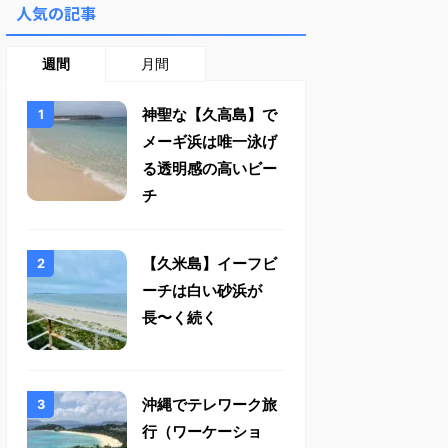
人気の記事
週間
月間
神聖な【久高島】で
メーギ浜は唯一泳げ
る透明感の高いビー
チ
【久米島】イーフビ
ーチは白い砂浜が
長〜く続く
沖縄でテレワーク旅
行（ワーケーショ