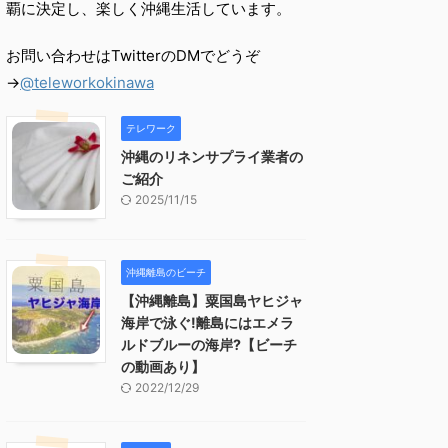
覇に決定し、楽しく沖縄生活しています。
お問い合わせはTwitterのDMでどうぞ
→
@teleworkokinawa
テレワーク
沖縄のリネンサプライ業者の
ご紹介
2025/11/15
沖縄離島のビーチ
【沖縄離島】粟国島ヤヒジャ
海岸で泳ぐ!離島にはエメラ
ルドブルーの海岸?【ビーチ
の動画あり】
2022/12/29