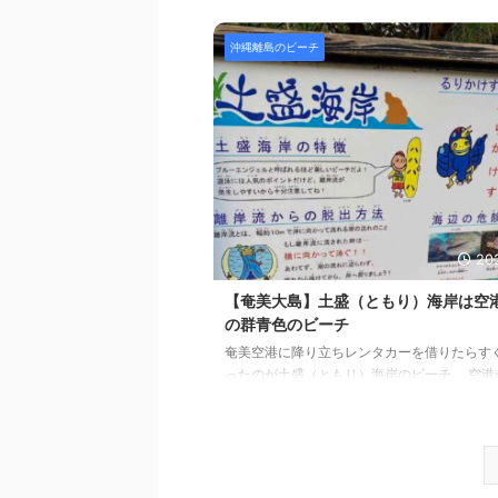
ーチ」あり！ たどり着くには車1台だけ通れ
を数百メートル走る必要があり、慣れていな
カーでは進むか迷いますが、行けば満足でき
沖縄離島のビーチ
です。 Contents（目次） 【浜比嘉島】ムル
チのサマリー【浜比嘉島】ムルク浜ビーチの
すすめムルク浜ビーチでテレワークムルク浜
海の美しさムルク浜ビーチを動画で撮ってみ
嘉島】ムルク浜ビーチの場所ムルクビーチの
ルクビーチのシャワ ...
202
【奄美大島】土盛（ともり）海岸は空
の群青色のビーチ
奄美空港に降り立ちレンタカーを借りたらす
ったのが土盛（ともり）海岸のビーチ。 空港
で奄美の群青色の海に出逢えました！ 土盛海
員が居る整備されたビーチではなく自然のま
チですが、掘っ建て系の東屋があるのでテレ
できます。 奄美空港に到着したら、なにはと
かいましょう！ Contents（目次） 土盛海岸