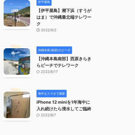
伊平屋島
【伊平屋島】潮下浜（すうが
はま）で沖縄最北端テレワー
ク
2022/9/2
沖縄本島(南部)のビーチ
【沖縄本島南部】西原きらき
らビーチでテレワーク
2022/8/17
海中をスマホで撮影
iPhone 12 miniを1年海中に
入れ続けたら浸水してご臨終
2022/8/7