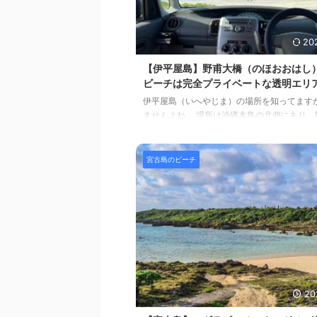
座間味行きフェリーチケ ...
20
【伊平屋島】野甫大橋（のほおおはし
ビーチは完全プライベートな透明エリ
伊平屋島（いへやじま）の場所を知ってますか
ませんよね。 場所は沖縄本島の北側にあり、
れていないマイナーな島です。観光化されて
は長くて広い砂浜のビーチが無い岩の島でリ
発的に魅力がなかったのでしょう。 でもでも
宮古島のビーチ
に美しいビーチがあり完全なプライベート感
ます。 今回は、そんな伊平屋島の中でもとび
ューポイントである野甫大橋の横の真っ白な
チのご紹介です。 Contents（目次） 野甫大
ーチのサマリー野甫大橋横ビーチの魅力とお
甫大橋横ビー ...
20