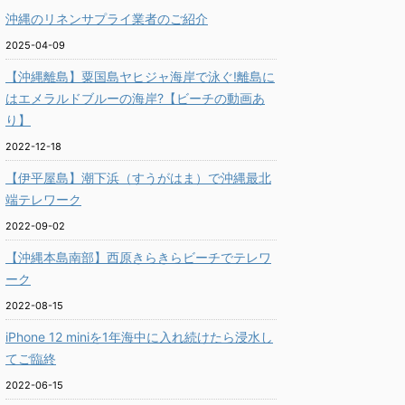
沖縄のリネンサプライ業者のご紹介
2025-04-09
【沖縄離島】粟国島ヤヒジャ海岸で泳ぐ!離島に
はエメラルドブルーの海岸?【ビーチの動画あ
り】
2022-12-18
【伊平屋島】潮下浜（すうがはま）で沖縄最北
端テレワーク
2022-09-02
【沖縄本島南部】西原きらきらビーチでテレワ
ーク
2022-08-15
iPhone 12 miniを1年海中に入れ続けたら浸水し
てご臨終
2022-06-15