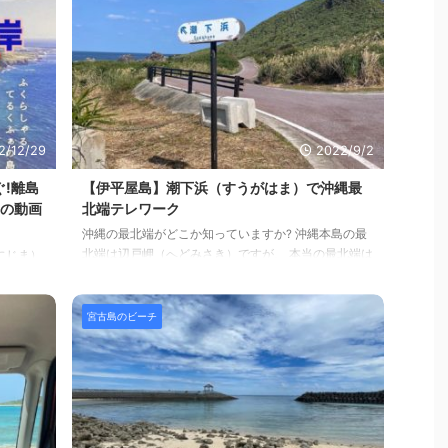
2/12/29
2022/9/2
!離島
【伊平屋島】潮下浜（すうがはま）で沖縄最
チの動画
北端テレワーク
沖縄の最北端がどこか知っていますか? 沖縄本島の最
北端は辺戸岬（へどみさき）ですが、 本当の最北端は
にじま）
伊平屋島の潮下浜です（車で到達できる場所のなか
ん。色々
で）。 今回は、沖縄最北端で車中ワークでテレワーク
粟国島は
のおすすめです。 なんにもない、車も来ない、美しビ
のビーチ
宮古島のビーチ
ーチ沿いでのテレワークは最高ですよ! Contents（目
ベルのビ
次） 潮下浜（すうがはま）のサマリー潮下浜（すうが
美しいビ
はま）の魅力とおすすめ潮下浜（すうがはま）でテレ
ビング、
ワーク潮下浜（すうがはま）の海の美しさ潮下浜（す
んな目的
うがはま）を動画で撮ってみた潮下浜（すうがはま）
行った
の場所潮下浜 ...
乗れず、