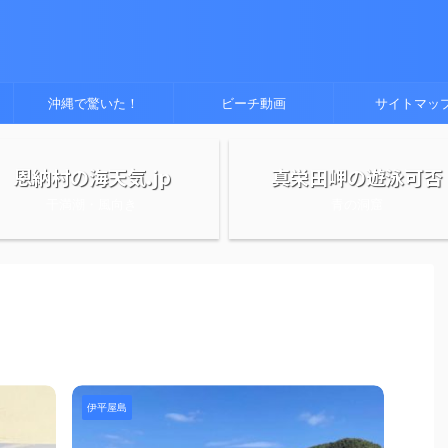
沖縄で驚いた！
ビーチ動画
サイトマッ
恩納村の海天気.jp
真栄田岬の遊泳可否
干満潮・風向き
青の洞窟
伊平屋島