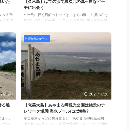
逢いた
【久米島】はての浜で異次元の真っ白なビー
チに出会う
のシギラ
久米島に行く目的のトップは「はての浜」！ 真っ白な
ーの海で
砂だけの浜（ビーチ）は異次元の場所に来た感覚を味
す。 結
わえます。 今回は、そんな「はての浜」のご紹介で
とっても
す。 Contents（目次） はての浜のサマリーはての浜
の魅力とおすすめはての浜でテレワークはできる？は
沖縄離島のビーチ
シギラビ
ての浜の海の美しさはての浜を動画で撮ってみたはて
ークシギ
の浜の場所はての浜の駐車場はての浜のシャワーとト
撮ってみ
イレさいごにはての浜のサマリー テレワーカー目線で
シギラビ
「はての浜」を評価してみました。 項目 評価 テレワ
チのサマ
ークのしやすさ ★☆☆☆☆(1) 海の美しさ
★★★★★(5 ...
21/12/7
2021/11/20
ける離
【奄美大島】あやまる岬観光公園は絶景のテ
レワーク場所!海水プールには海亀?
じま）、
奄美空港から北に10分走ると「あやまる岬観光公園」
ルク浜ビ
海を岬から見下ろせる絶景の場所で、広々とした開放