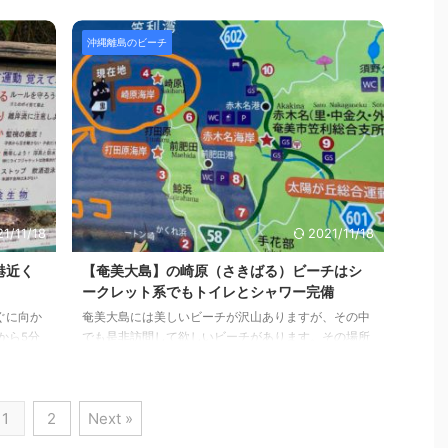
る細い道
的な芝生の公園に東屋が建てられていてテレワークに
いレンタ
良いところ。 そして、広い公園のエリア内には海水プ
るビーチ
ールもあり、海亀が見れるとの情報もあります。 実は
沖縄離島のビーチ
ク浜ビー
私が訪問したときは仕事を一生懸命にしていて、また
魅力とお
海水プールだからたいしたことないだろうと思い、下
ビーチの
まで降りて泳ぎませんでしたが失敗でした。次回訪問
た【浜比
時は行きます！ ちなみに、「あやまる」とは、謝ると
駐車場ム
の意味ではありませんのでご注意を。 やわらかな曲線
を描いて海に突き出し ...
1/11/18
2021/11/18
港近く
【奄美大島】の崎原（さきばる）ビーチはシ
ークレット系でもトイレとシャワー完備
ぐに向か
奄美大島には美しいビーチが沢山ありますが、その中
から5分
でも是非訪問して欲しいビーチがあります。その場所
岸は監視
は・・・ さきばるビーチです。 国道58号線をそれ
まのビー
て、半島の先端まで進めば辿り着けますよ。 テレワー
ワークも
クには向きませんが、トルコワーズ色の海が待ってい
1
2
Next »
もあれ向
ます♫ Contents（目次） 【奄美大島】崎原ビーチの
のサマリ
サマリー【奄美大島】崎原ビーチの魅力とおすすめ崎