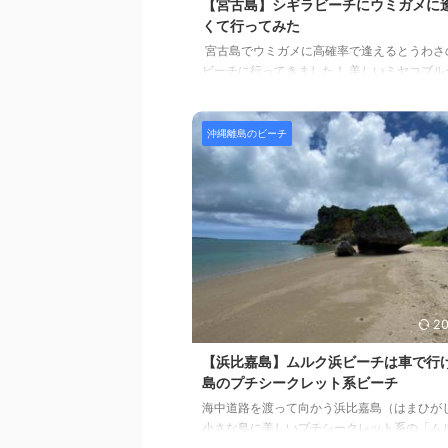
【宮古島】シギラビーチにウミガメに
くて行ってみた
宮古島でウミガメに高確率で逢えるとうわさ
ビーチに行ってきました！ 美しいミヤコブル
ウミガメと泳ぐなんて素敵だなあとワクワクで
果は・・・ ／ 逢えませんでした！ ＼ でも、
広々としたビーチなのでご紹介します。
沖縄離島のビーチ
Contents（目次） シギラビーチのサマリー
ーチの魅力とおすすめシギラビーチでテレワ
ラビーチの海の美しさシギラビーチを動画で
たシギラビーチの場所シギラビーチの駐車場
ーチのシャワーとトイレさいごにシギラビー
リー &n ...
20
【浜比嘉島】ムルク浜ビーチは車で行
島のプチシークレット系ビーチ
海中道路を渡って向かう浜比嘉島（はまひが
小さな島に美しいプチシークレット系の「ム