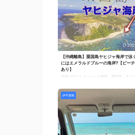
202
【沖縄離島】粟国島ヤヒジャ海岸で泳ぐ
にはエメラルドブルーの海岸?【ビー
あり】
沖縄の中でもマイナーな離島、粟国島（あぐ
で泳いできました。 でも、おすすめはしませ
な離島のビーチで泳ぎつくしてからで充分。
地図で見ると大洋にぽつんとある島で、絶景
伊平屋島
があるはずと想像してしまいますが、普通レ
ーチだけ。 （粟国島をディスっていません。
ーチで泳ぎたい!には向いていないだけ。ダイ
バードウォッチング、真っ暗な中の星空、そ
で行けば楽しめます。） じゃあ、なぜ粟国に
の? 実は、座間味島行きのフェリーが満車で