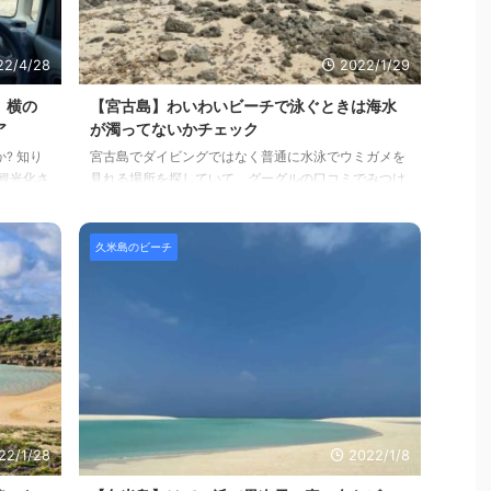
22/4/28
2022/1/29
）横の
【宮古島】わいわいビーチで泳ぐときは海水
ア
が濁ってないかチェック
? 知り
宮古島でダイビングではなく普通に水泳でウミガメを
観光化さ
見れる場所を探していて、グーグルの口コミでみつけ
いないの
た「わいわいビーチ」に行ってきました。 残念ながら
ゾート開
ウミガメには出逢えず。そして、悩ましかったのは海
、数カ所
水の状態が悪くボヨボヨしてたのです。 今回は、宮古
久米島のビーチ
覚で泳げ
島のわいわいビーチに入る際には「海の状態をチェッ
きりのビ
クしてから」というお話です。 Contents（目次） わ
砂浜ビー
いわいビーチのサマリーわいわいビーチの魅力とおす
橋の横ビ
すめわいわいビーチでテレワークわいわいビーチの海
すすめ野
の美しさ【注意】泳ぐ前に海をよく観察わいわいビー
チを動画でわいわ ...
22/1/28
2022/1/8