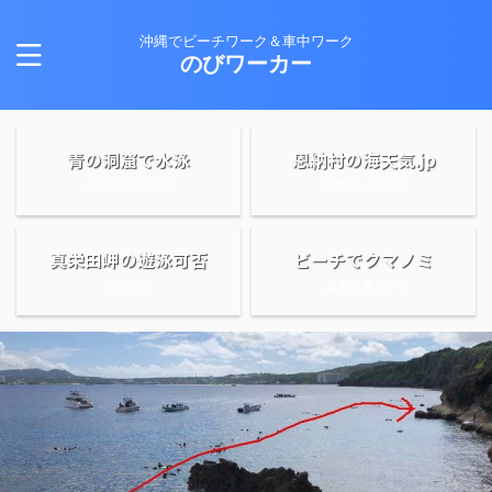
沖縄でビーチワーク＆車中ワーク
のびワーカー
青の洞窟で水泳
恩納村の海天気.jp
個人で行く方法
干満潮・風向き
真栄田岬の遊泳可否
ビーチでクマノミ
青の洞窟
ニモを見たい!