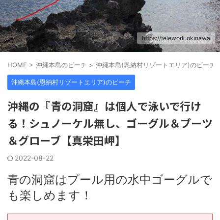
https://telework.okinawa
HOME
>
沖縄本島のビーチ
>
沖縄本島(恩納村リゾートエリア)のビーチ
沖縄本島(恩納村リゾートエリア)のビーチ
沖縄の『青の洞窟』は個人で泳いで行け
る！シュノーケル無し、ゴーグル＆ブーツ
＆グローブ【真栄田岬】
2022-08-22
青の洞窟はプール用の水中ゴーグルで
も楽しめます！