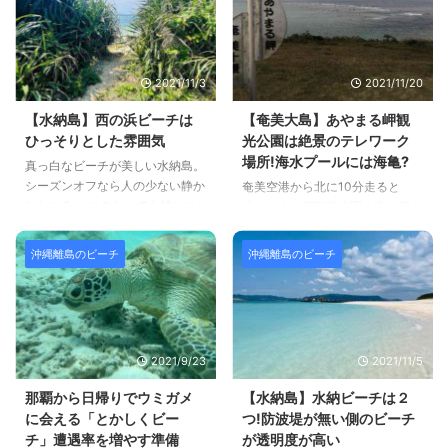
2021/11/3
2021/11/20
【水納島】西の浜ビーチは
【奄美大島】あやまる岬観
ひっそりとした雰囲気
光公園は絶景のテレワーク
場所!海水プールには海亀?
真っ白なビーチが美しい水納島。
シーズンオフなら人の少ない静か
奄美空港から北に10分走ると
なところ。 そのなかでも特にひ
「あやまる岬観光公園」海を岬か
っそりとした雰囲気を味わえるの
ら見下ろせる絶景の場所で、広々
が西の浜ビーチです。 白い砂浜
とした開放的な芝生の公園に東屋
沖縄離島のビーチ
沖縄離島のビーチ
の美しさだけではない水納島の岩
が建てられていてテレワークに良
礁ビーチの美しさを堪能できま
いところ。 そして、広い公園の
す。 ひっそりとテレワークでき
エリア内には海水プールもあり、
ますが、草むらの近くはハブが出
海亀が見れるとの情報もありま
るかのせいもありますので、炎天
す。 実は私が訪問したときは仕
2021/9/23
2021/11/5
下の広い場所にしてください。
事を一生懸命にしていて、また海
それでは水納島の西の浜のご紹介
水プールだからたいしたことない
那覇から日帰りでウミガメ
【水納島】水納ビーチは２
です。 Contents（目次） 西の浜
だろうと思い、下まで降りて泳ぎ
に会える「とかしくビー
つ!防波堤が無い側のビーチ
ビーチビーチのサマリー西の浜ビ
ませんでしたが失敗でした。次回
チ」遭遇率を増やす準備
が透明度が高い
ーチの魅力とおすすめ西の浜ビー
訪問時は行きます！ ちなみに、