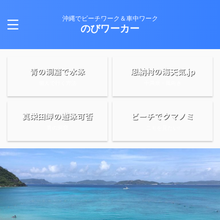
沖縄でビーチワーク＆車中ワーク
のびワーカー
青の洞窟で水泳
恩納村の海天気.jp
個人で行く方法
干満潮・風向き
真栄田岬の遊泳可否
ビーチでクマノミ
青の洞窟
ニモを見たい!