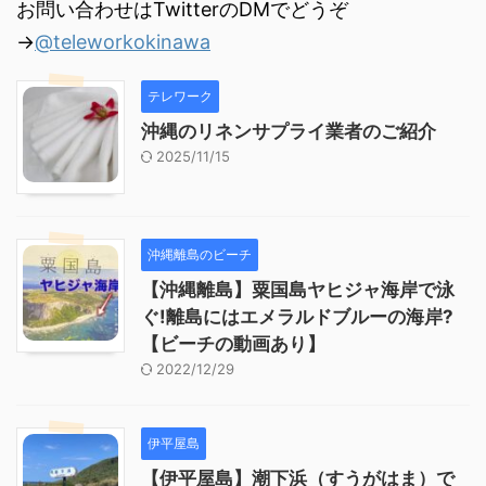
お問い合わせはTwitterのDMでどうぞ
→
@teleworkokinawa
テレワーク
沖縄のリネンサプライ業者のご紹介
2025/11/15
沖縄離島のビーチ
【沖縄離島】粟国島ヤヒジャ海岸で泳
ぐ!離島にはエメラルドブルーの海岸?
【ビーチの動画あり】
2022/12/29
伊平屋島
【伊平屋島】潮下浜（すうがはま）で