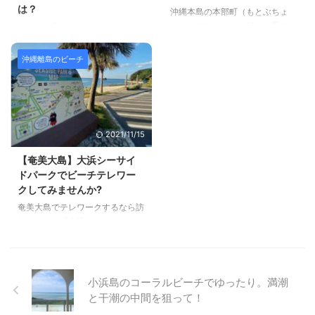
は？
沖縄本島の本部町（もとぶちょ
チでテレワーク西の浜ビーチの海
「あやまる」とは、謝るとの意味
う）からフェリー（船）に乗り水
ウミガメ見たくないですか？一緒
の美しさ西の浜ビーチ ...
ではありませんのでご注意を。
納島（みんなじま）に到着すると
に泳いでみたくないですか？ 沖
やわらかな曲線を描いて海に突き
真っ白な砂浜と真っ青な海が海が
縄でウミガメを見るには宮古島な
出し ...
沖縄離島のビーチ
迎えてくれます。 船で到着して0
どの離島に行かなければと考えま
分で真っ白で真っ青なビーチとい
すよね。 じつは、那覇から日帰
う最高のビーチなんです。 早
りで気楽にウミガメを見に行ける
速、海に飛び込むと、 あれ、白
場所があります。那覇に仕事やワ
く濁ってる？透明じゃない！ 水
ーケーションで来たときには1日
2021/11/15
納ビーチは透明じゃないのか(´・
休みを作ればウミガメに会いに行
ω・｀)と残念に感じたけど、諦
けますよ。 場所は渡嘉敷島（と
【奄美大島】大浜シーサイ
めずに桟橋の反対側の海に行くと
かしきじま）の「とかしくビー
ドパークでビーチテレワー
しっかり透明でした(≧∇≦)b が到
チ」です。 Contents（目次） 那
クしてみませんか?
着する水納港の、船から見て右手
覇から船で35分の渡嘉敷島（と
奄美大島でテレワークするなら訪
（西側）は防波堤が有り水の流れ
かしき）渡嘉敷島でウミガメを見
れたいのが「大浜シーサイドパー
が悪いのか白く濁りがある海水
るなら「とかしくビーチ」ウミガ
ク（大浜海浜公園）」！ ビーチ
で、船から見て左手（東側） ...
メに出会う確率を上げる準備おわ
沿いに東屋が並び、おちついて座
りに那覇から船で35分 ...
ってテレワークできますし、ビー
チに面した駐車場は広々なので車
小浜島のコーラルビーチでゆったり。満潮
の中でWeb会議もOK。そして、
と干潮の中間を狙って！
ウォッシュレット付きのトイレ、