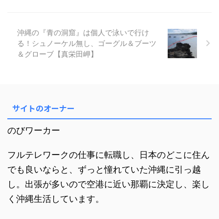
シャワーが完備されていて安心し
て長時間の滞在ができます。 加
えて、２階からビーチが眺められ
沖縄の『青の洞窟』は個人で泳いで行け
る冷房完備のカフェ、ビーチ沿い
る！シュノーケル無し、ゴーグル＆ブーツ
のキャンプ場もあり、数日の長期
滞在ワーケーションでも大丈夫で
＆グローブ【真栄田岬】
す。 海の美しさは奄美大島なの
で間違いなく、沈む夕日が南国感
をさらにアップグレードしてく ...
サイトのオーナー
のびワーカー
フルテレワークの仕事に転職し、日本のどこに住ん
でも良いならと、ずっと憧れていた沖縄に引っ越
し。出張が多いので空港に近い那覇に決定し、楽し
く沖縄生活しています。