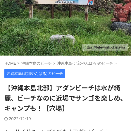
https://telework.okinawa
HOME
>
沖縄本島のビーチ
>
沖縄本島(北部やんばる)のビーチ
>
沖縄本島(北部やんばる)のビーチ
【沖縄本島北部】アダンビーチは水が綺
麗、ビーチなのに近場でサンゴを楽しめ、
キャンプも！【穴場】
2022-12-19