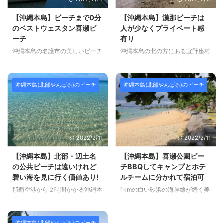
【沖縄本島】ビーチまで0分
【沖縄本島】漢那ビーチは
のベストウェスタン喜瀬ビ
人が少なくプライベート感
ーチ
有り
沖縄本島の名護市の美しいビーチ
沖縄本島の北の方にある宜野座村
のひとつの喜瀬ビーチに建つ「ベ
（ぎのざそん）その海岸沿いにひ
ストウェスタン沖縄喜瀬」はビー
っそりとひろがる漢那（かんな）
チまで0分のホテル。リゾートホ
ビーチ。 シーズンオフに訪問し
沖縄本島(北部やんばる)のビーチ
沖縄本島(北部やんばる)のビーチ
テルではないビジネスホテル系な
た際はひとけがまったくなく、犬
のに、1階のビーチ側の出口を出
を連れて散歩しているおじさんが
るとビーチです。ビーチは美しい
いるくらい、プライベート感のあ
白い砂浜に透明の海が広がる喜瀬
る落ち着いたビーチでした。 夏
ビーチ→ビーチの記事【喜瀬公
もリゾートホテルの立ち並ぶ恩納
2022/2/11
2022/2/11
園】。喜瀬ビーチは公共ビーチな
村のように山のように訪問者がく
のでリゾート的な音楽やビーチパ
ることはないでしょう。 ひっそ
【沖縄本島】北部・辺土名
【沖縄本島】喜瀬公園ビー
ラソルなどのなどの邪魔もなくの
りと静かにテレワークしたいあな
の公共ビーチは遠いけれど
チBBQしてキャンプとホテ
んびり過ごせます（監視員やクラ
たには、沖縄本島東側の宜野座村
碧い海を見に行く価値あり!
ルチームに分かれて宿泊可
ゲネットは無いので事故は自己責
の漢那ビーチはかなりおすすめで
那覇空港から２時間かかる沖縄本
1kmの白い砂浜の海岸線が続く美
任です）。 ホテルの建物から数
す。 ビーチ沿いにレンタカーを
島の北部はホテルも殆どなくジャ
しいビーチが沖縄本島の北部にあ
メートルでビーチなので、リゾー
停め、散歩して、泳いで、車中ワ
ングルだらけの場所。 なので気
る「喜瀬公園」のビーチ、こちら
トホテルよりもビーチに近い！
ークする、そんなワーケーション
合を入れて端まで攻めたい観光客
のビーチはファミリー内でキャン
ベ ...
...
沖縄本島(北部やんばる)のビーチ