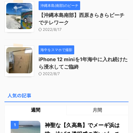
沖縄本島(南部)のビーチ
【沖縄本島南部】西原きらきらビーチ
でテレワーク
2022/8/17
海中をスマホで撮影
iPhone 12 miniを1年海中に入れ続けた
ら浸水してご臨終
2022/8/7
人気の記事
週間
月間
神聖な【久高島】でメーギ浜は