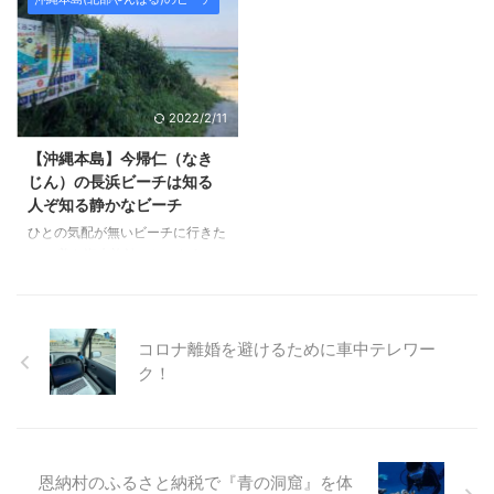
ではなく、のんびりビーチリゾー
プか？ホテルか？と意見が合わな
ト好きは遠くて行かないかもしれ
い時におすすめです。両方を可能
ません。 でも、そんな北部に素
にしてくれるんです。 同じエリ
晴らしいビーチがあるんです! 今
アに公共のキャンプ場とビーチサ
回ご紹介するのは辺土名（へんと
イドのホテル、加えてコンビニも
2022/2/11
な）にある辺土名の公共ビーチ。
あるので買い出しにも困りません
言葉にするのは難しいくらい、ハ
ので、「お父さんと息子はキャン
【沖縄本島】今帰仁（なき
ッと息を呑む海の美しさなんで
プがしたい」「お母さんはキャン
じん）の長浜ビーチは知る
す。 ※辺土名ビーチは長いビーチ
プは心配」と意見が別れても「喜
人ぞ知る静かなビーチ
なんですけれど、公共ビーチはそ
瀬公園」のビーチで一緒に楽しめ
ひとの気配が無いビーチに行きた
の北側の防波堤のある整備された
るんです。 Contents（目次）
い！ 美ら海水族館（ちゅらうみ
場所です。 Contents（目次） 辺
「喜瀬公園」ビーチの魅力「喜瀬
すいぞくかん）までジンベイザメ
土名の公共ビーチ ...
公園」ビーチでキャン ...
を見に来たけれど人が多すぎて疲
れた〜！ そんなときは美ら海水
族館から少し移動して今帰仁村
コロナ離婚を避けるために車中テレワー
（なきじんそん）のビーチに行く
ク！
のはどうでしょう？ それでは、
沖縄に住む人でも行く機会の少な
いであろう今帰仁にあるシークレ
ット系の「長浜ビーチ」のご紹介
です。 Contents（目次） 長浜ビ
恩納村のふるさと納税で『青の洞窟』を体