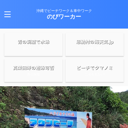
沖縄でビーチワーク＆車中ワーク
のびワーカー
青の洞窟で水泳
恩納村の海天気.jp
個人で行く方法
干満潮・風向き
真栄田岬の遊泳可否
ビーチでクマノミ
青の洞窟
ニモを見たい!