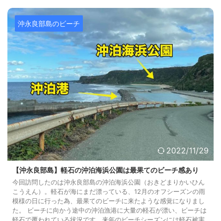
★★★★☆(4) 海の ...
沖永良部島のビーチ
2022/11/29
【沖永良部島】軽石の沖泊海浜公園は最果てのビーチ感あり
今回訪問したのは沖永良部島の沖泊海浜公園（おきどまりかいひん
こうえん）。軽石が海にまだ漂っている、12月のオフシーズンの雨
模様の日に行った為、最果てのビーチに来たような感覚になりまし
た。 ビーチに向かう途中の沖泊漁港に大量の軽石が漂い、ビーチは
軽石で覆われている状況です。来年のビーチシーズンには軽石被害