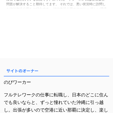
問題が解決すること期待してます。 それでは、悪い状況時に訪問し
た沖泊海浜公園をご紹介です。 沖泊海浜公園のサマリー 厳しい環境
時での訪問の個人的感想なのですが取り敢えず評価してみます。 項
目 評価 テレワー ...
サイトのオーナー
のびワーカー
フルテレワークの仕事に転職し、日本のどこに住ん
でも良いならと、ずっと憧れていた沖縄に引っ越
し。出張が多いので空港に近い那覇に決定し、楽し