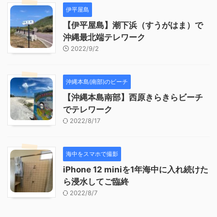
伊平屋島
【伊平屋島】潮下浜（すうがはま）で
沖縄最北端テレワーク
2022/9/2
沖縄本島(南部)のビーチ
【沖縄本島南部】西原きらきらビーチ
でテレワーク
2022/8/17
海中をスマホで撮影
iPhone 12 miniを1年海中に入れ続けた
ら浸水してご臨終
2022/8/7