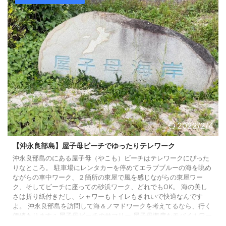
2022/2/4
【沖永良部島】屋子母ビーチでゆったりテレワーク
沖永良部島のにある屋子母（やこも）ビーチはテレワークにぴった
りなところ。 駐車場にレンタカーを停めてエラブブルーの海を眺め
ながらの車中ワーク、２箇所の東屋で風を感じながらの東屋ワー
ク、そしてビーチに座っての砂浜ワーク、どれでもOK。 海の美し
さは折り紙付きだし、シャワーもトイレもきれいで快適なんです
よ。 沖永良部島を訪問して海＆ノマドワークを考えてるなら、行く
価値あります♫ 屋子母ビーチのサマリー 屋子母海岸をモバイルワー
カー視点で評価してみます。 項目 評価 テレワークのしやすさ