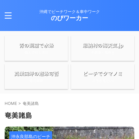
沖縄でビーチワーク＆車中ワーク
のびワーカー
青の洞窟で水泳
恩納村の海天気.jp
個人で行く方法
干満潮・風向き
真栄田岬の遊泳可否
ビーチでクマノミ
青の洞窟
ニモを見たい!
HOME
>
奄美諸島
奄美諸島
沖永良部島のビーチ