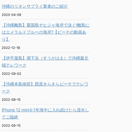
沖縄のリネンサプライ業者のご紹介
2025-04-09
【沖縄離島】粟国島ヤヒジャ海岸で泳ぐ!離島に
はエメラルドブルーの海岸?【ビーチの動画あ
り】
2022-12-18
【伊平屋島】潮下浜（すうがはま）で沖縄最北
端テレワーク
2022-09-02
【沖縄本島南部】西原きらきらビーチでテレワ
ーク
2022-08-15
iPhone 12 miniを1年海中に入れ続けたら浸水し
てご臨終
2022-06-15