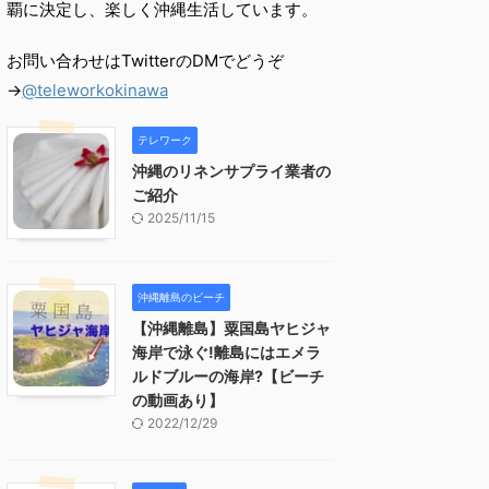
覇に決定し、楽しく沖縄生活しています。
お問い合わせはTwitterのDMでどうぞ
→
@teleworkokinawa
テレワーク
沖縄のリネンサプライ業者の
ご紹介
2025/11/15
沖縄離島のビーチ
【沖縄離島】粟国島ヤヒジャ
海岸で泳ぐ!離島にはエメラ
ルドブルーの海岸?【ビーチ
の動画あり】
2022/12/29