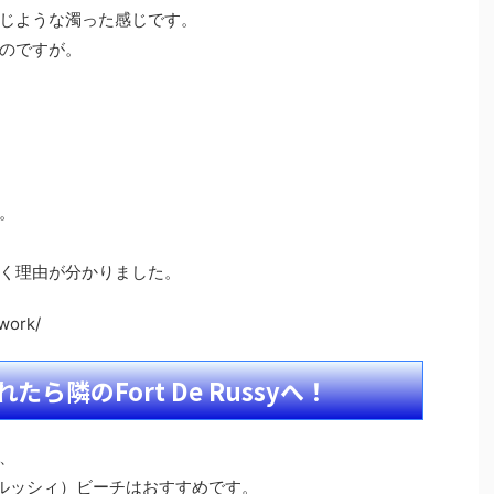
じような濁った感じです。
のですが。
。
く理由が分かりました。
ework/
ら隣のFort De Russyへ！
、
・デ・ルッシィ）ビーチはおすすめです。