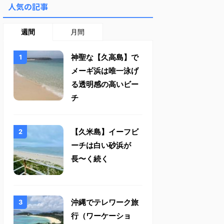
人気の記事
週間
月間
神聖な【久高島】で
メーギ浜は唯一泳げ
る透明感の高いビー
チ
【久米島】イーフビ
ーチは白い砂浜が
長〜く続く
沖縄でテレワーク旅
行（ワーケーショ