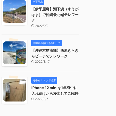
伊平屋島
【伊平屋島】潮下浜（すうが
はま）で沖縄最北端テレワー
ク
2022/9/2
沖縄本島(南部)のビーチ
【沖縄本島南部】西原きらき
らビーチでテレワーク
2022/8/17
海中をスマホで撮影
iPhone 12 miniを1年海中に
入れ続けたら浸水してご臨終
2022/8/7