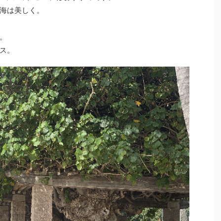
海は美しく。
。
ス。