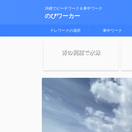
沖縄でビーチワーク＆車中ワーク
のびワーカー
テレワークの場所
車中ワーク
青の洞窟で水泳
個人で行く方法