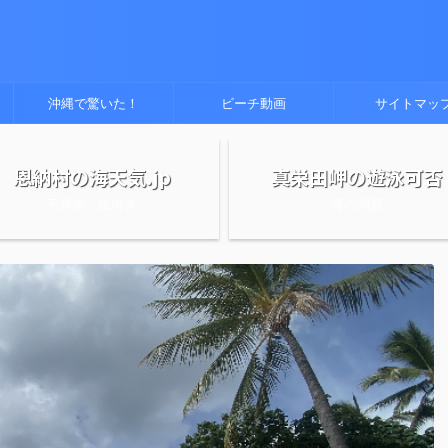
沖縄で驚いた！
ビーチ動画
サイトマッ
恩納村の海天気.jp
真栄田岬の遊泳可否
干満潮・風向き
青の洞窟