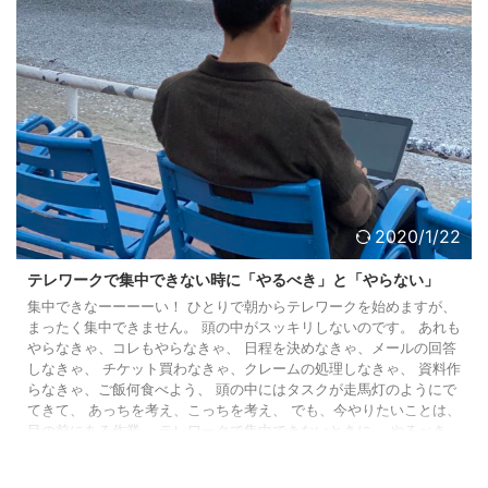
2020/1/22
テレワークで集中できない時に「やるべき」と「やらない」
集中できなーーーーい！ ひとりで朝からテレワークを始めますが、
まったく集中できません。 頭の中がスッキリしないのです。 あれも
やらなきゃ、コレもやらなきゃ、 日程を決めなきゃ、メールの回答
しなきゃ、 チケット買わなきゃ、クレームの処理しなきゃ、 資料作
らなきゃ、ご飯何食べよう、 頭の中にはタスクが走馬灯のようにで
てきて、 あっちを考え、こっちを考え、 でも、今やりたいことは、
目の前にある作業。 テレワークで集中できないときに、 やるべき、
やらないべき、 を経験から書いてみます。 「やるべき」 ・ じっ ...