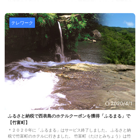
沖縄花木生産組合 なはさくらまつりの開花時期とみどころ 那覇市内
中心にある与儀公園で開かれる、「なはさくらまつり」。 ２月の中
旬に桜を楽しめます。 場所も那覇の中心で、国際通りから歩いてい
け ...
テレワーク
2020/4/1
ふるさと納税で西表島のホテルクーポンを獲得「ふるまる」で
【竹富町】
＊２０２０年に「ふるまる」はサービス終了しました。 ふるさと納
税で竹富町のホテルに行きました。 竹富町（たけとみちょう）は竹