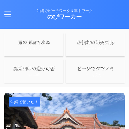
沖縄でビーチワーク＆車中ワーク
のびワーカー
青の洞窟で水泳
恩納村の海天気.jp
個人で行く方法
干満潮・風向き
真栄田岬の遊泳可否
ビーチでクマノミ
青の洞窟
ニモを見たい!
沖縄で驚いた！