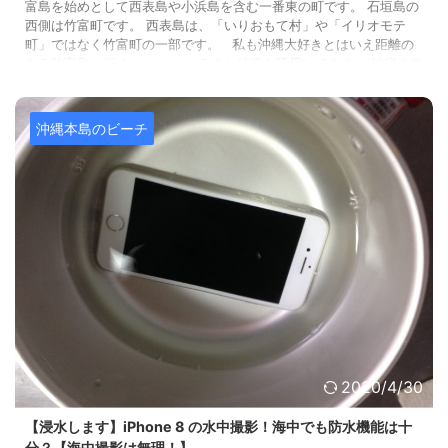
富島を始めとして西表島や小浜島を含む一番東の町です。 石垣島の
西側は竹富町です。 西表島は、「いりおもて村」や「イリオモテ
町」ではなく竹富町の一部です。 私も沖縄大好きとはいえ距離の
ある竹富島に行くために、 ふるさと納税を活用してます。 納税する
ことで石垣島の先の離島に向かうのです。 沖縄本島でも、石垣島で
も美しいビーチはたくさんあるので、 意識を向けないと離島まで行
く ...
沖縄本島のビーチ
2020/4/30
【浸水します】iPhone 8 の水中撮影！海中でも防水機能は十
分？【海中撮影は無理！】