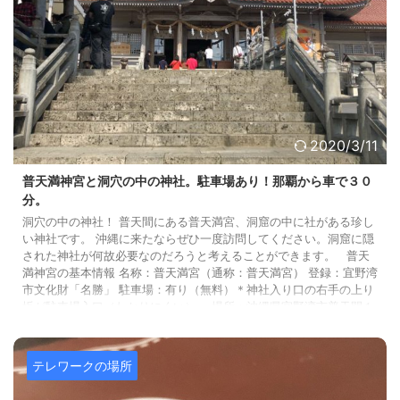
2020/3/11
普天満神宮と洞穴の中の神社。駐車場あり！那覇から車で３０
分。
洞穴の中の神社！ 普天間にある普天満宮、洞窟の中に社がある珍し
い神社です。 沖縄に来たならぜひ一度訪問してください。洞窟に隠
された神社が何故必要なのだろうと考えることができます。 普天
満神宮の基本情報 名称：普天満宮（通称：普天満宮） 登録：宜野湾
市文化財「名勝」 駐車場：有り（無料）＊神社入り口の右手の上り
坂が駐車場入口（わかりにくい）。 場所：沖縄県宜野湾市普天間１
丁目２７−１０ 電話番号：098-892-3344 普天満宮のおすすめポイ
ント 洞穴内の社 普天満宮の裏手に洞穴があります。 ...
テレワークの場所