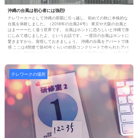
沖縄の台風は初心者には強烈!
テレワーカーとして沖縄の那覇に引っ越し、初めての秋に本格的な
台風を体験しました。（2018年の台風24号） 東京や大阪の台風と
はまーーーたく違う世界です。 台風はホントに恐ろしいと沖縄で身
にしみて感じましたよ、というお話です。 一度目の台風はホントに
驚きますから、覚悟しておきましょう。 沖縄の台風をアパートで体
感 ここは4階建て築40年くらいの鉄筋コンクリートで作られたアパ
ートで、窓ガラスにワイヤーは入ってますが雨戸は無し。 台風は夜
暗くなってからやってきました。 風と雨に壁は叩かれ、窓枠はビリ
ビリと揺れ ...
テレワークの場所