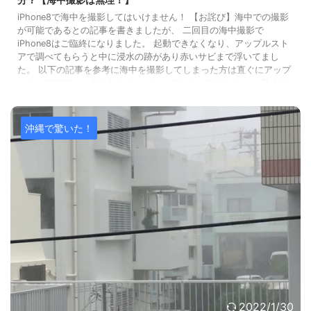
iPhone8で海中を撮影してはいけません！ 【お詫び】海中での撮影
が可能であるとの記事を書きましたが、 二回目の海中撮影で
iPhone8はご臨終になりました。 起動できなくなり、アップルスト
アで調べてもらうと中に浸水の跡があり赤いサビまで浮いてまし
た。 以下の記事を参考に海中を撮影してしまった方は直ぐにアップ
ルストアでiPhone8の中をチェックしてもらってください。 防水性
能は一年もすると落ちるようです。一度目の海中撮影時は新品から3
ヶ月後くらい、二回目は11ヶ月後です。シール部分の防水性能が落
ちたの ...
沖縄で驚いた！
2022/1/30