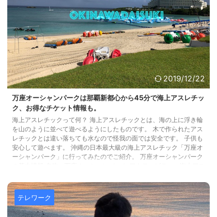
2019/12/22
万座オーシャンパークは那覇新都心から45分で海上アスレチッ
ク、お得なチケット情報も。
海上アスレチックって何？ 海上アスレチックとは、海の上に浮き輪
を山のように並べて遊べるようにしたものです。 木で作られたアス
レチックとは違い落ちても水なので怪我の面では安全です。 子供も
安心して遊べます。 沖縄の日本最大級の海上アスレチック「万座オ
ーシャンパーク」に行ってみたのでご紹介。 万座オーシャンパーク
の基本情報 名称：万座オーシャンパーク アクティビティ：海上アス
レチック 概略：浅いビーチ上に設置された空気を入れた巨大な構造
物（浮き輪みたいなもの）で作られたアスレチックで遊べます。 価
格：1日、大 ...
テレワーク