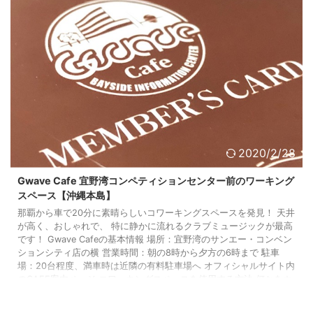
2020/2/28
Gwave Cafe 宜野湾コンペティションセンター前のワーキング
スペース【沖縄本島】
那覇から車で20分に素晴らしいコワーキングスペースを発見！ 天井
が高く、おしゃれで、 特に静かに流れるクラブミュージックが最高
です！ Gwave Cafeの基本情報 場所：宜野湾のサンエー・コンベン
ションシティ店の横 営業時間：朝の8時から夕方の6時まで 駐車
場：20台程度、満車時は近隣の有料駐車場へ オフィシャルサイト内
のCAFE案内ページ コワーキングスペースを使用する方法 何かをカ
フェで買えばOK、コーヒー買えばOK。 ただし、WIFIを使うには無
料の会員登録（身分証明書が必要）。 Be.Okina ...