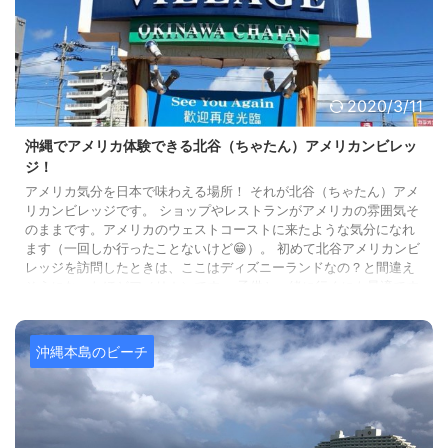
2020/3/11
沖縄でアメリカ体験できる北谷（ちゃたん）アメリカンビレッ
ジ！
アメリカ気分を日本で味わえる場所！ それが北谷（ちゃたん）アメ
リカンビレッジです。 ショップやレストランがアメリカの雰囲気そ
のままです。アメリカのウェストコーストに来たような気分になれ
ます（一回しか行ったことないけど😁）。 初めて北谷アメリカンビ
レッジを訪問したときは、ここはディズニーランドなの？と間違え
そうになったほどアメリカンです。 子供と一緒に行くにも最適です
よ。 では沖縄のアメリカンビレッジを紹介しますね〜。 北谷（ち
ゃたん）アメリカンビレッジの基本情報 写真引用：ア ...
沖縄本島のビーチ