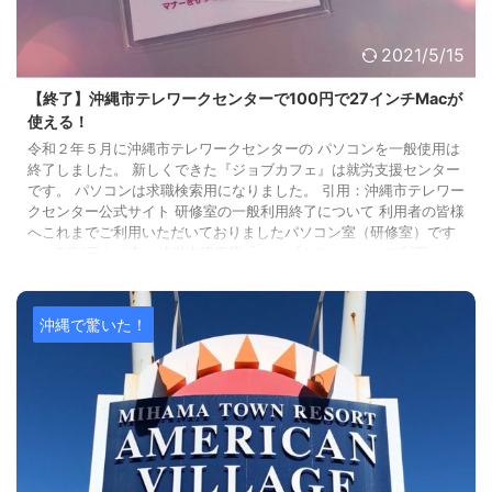
2021/5/15
【終了】沖縄市テレワークセンターで100円で27インチMacが
使える！
令和２年５月に沖縄市テレワークセンターの パソコンを一般使用は
終了しました。 新しくできた『ジョブカフェ』は就労支援センター
です。 パソコンは求職検索用になりました。 引用：沖縄市テレワー
クセンター公式サイト 研修室の一般利用終了について 利用者の皆様
へこれまでご利用いただいておりましたパソコン室（研修室）です
が、5月1日より市の就労支援事業「ジョブカフェ」として利用され
ることとなりました。そのため、パソコンの利用は終了することに
なりましたので、ご理解の程宜しくお願いいたします。 過去の沖
縄 ...
沖縄で驚いた！